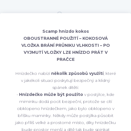
Scamp hnízdo kokos
OBOUSTRANNÉ POUŽITÍ – KOKOSOVÁ
VLOŽKA BRÁNÍ PRŮNIKU VLHKOSTI – PO
VYJMUTÍ VLOŽKY LZE HNÍZDO PRÁT V
PRAČCE
Hnízdečko nabízí
několik způsobů využití
, které
v jakékoli situaci poskytují bezpečný a klidný
spánek dítěti:
•
Hnízdečko může být použito
v postýlce, kde
miminku dodá pocit bezpeční, protože se cítí
obklopeno hnízdečkem, jako bylo obklopeno v
bříšku maminky. Někdy může postýlka působit
jako příliš velké a prostorné místo, díky hnízdečku
bude prostor menší a dítě tak bude spinkat